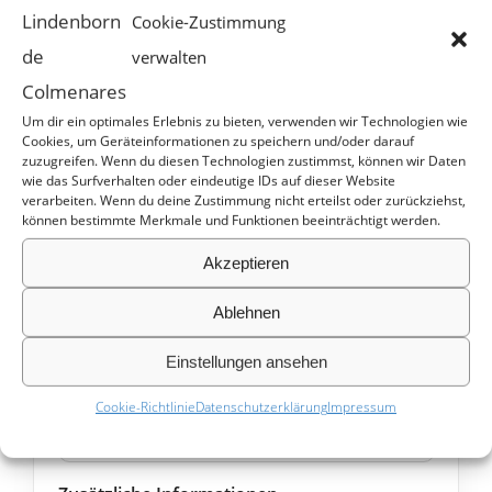
Cookie-Zustimmung
Identifizierung des Vertrags, z.B.
Bestellnummer
*
verwalten
Um dir ein optimales Erlebnis zu bieten, verwenden wir Technologien wie
Cookies, um Geräteinformationen zu speichern und/oder darauf
zuzugreifen. Wenn du diesen Technologien zustimmst, können wir Daten
E-Mail
*
wie das Surfverhalten oder eindeutige IDs auf dieser Website
verarbeiten. Wenn du deine Zustimmung nicht erteilst oder zurückziehst,
können bestimmte Merkmale und Funktionen beeinträchtigt werden.
Akzeptieren
E-
Vorname
*
Mail
Ablehnen
(wiederholen)
*
Einstellungen ansehen
Nachname
*
Cookie-Richtlinie
Datenschutzerklärung
Impressum